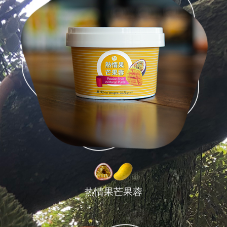
热情果芒果蓉