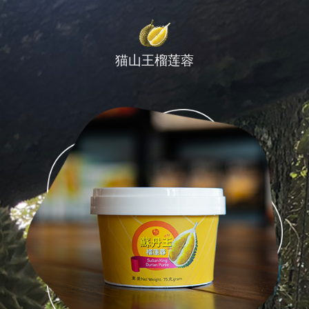
猫山王榴莲蓉