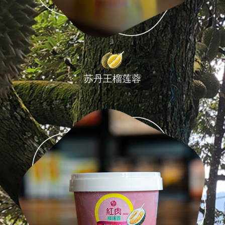
苏丹王榴莲蓉