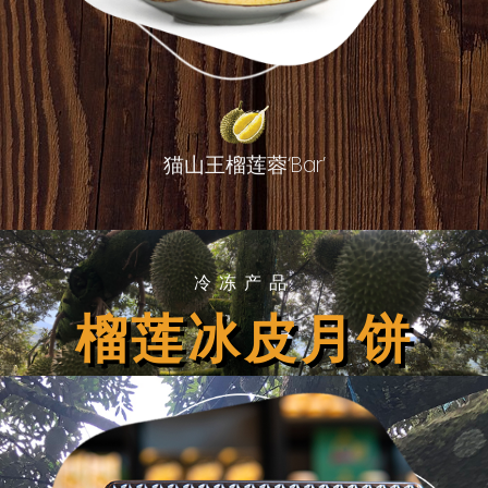
猫山王榴莲蓉‘Bar’
冷冻产品
榴莲冰皮月饼