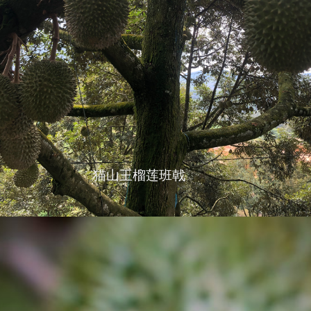
猫山王榴莲班戟