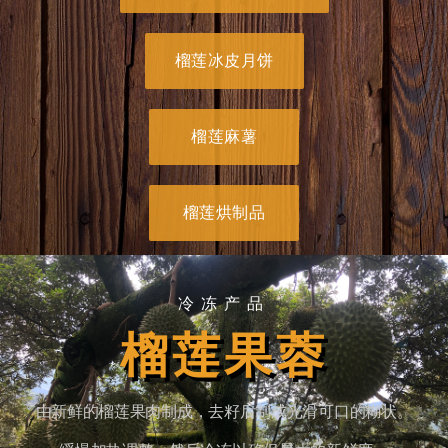
榴莲冰皮月饼
榴莲麻薯
榴莲烘制品
冷冻产品
榴莲果蓉
由新鲜的榴莲果肉制成，去籽后制成光滑可口的糊状。