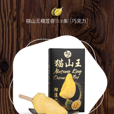
猫山王榴莲蓉‘Bar条’ (巧克力)