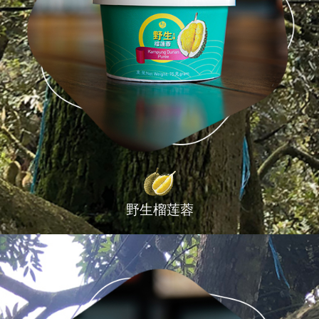
野生榴莲蓉