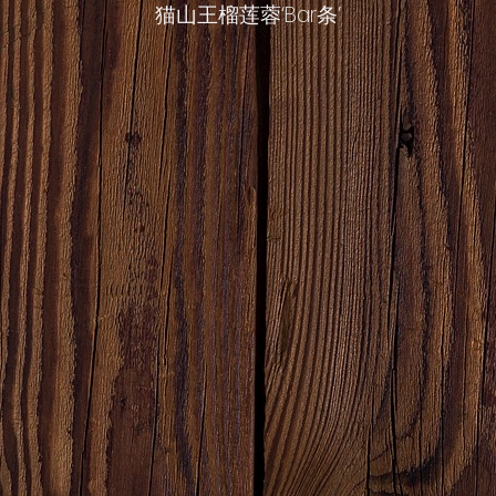
猫山王榴莲蓉‘Bar条’