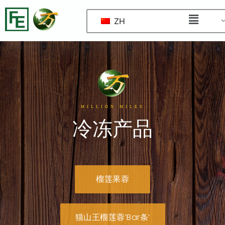
ZH
MILLION MILES
冷冻产品
榴莲果蓉
猫山王榴莲蓉’Bar条’