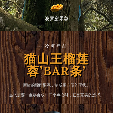
波罗蜜果蓉
冷冻产品
猫山王榴莲
蓉’BAR条’
新鲜的榴莲果泥，制成更方便的形状。
当您需要一点零食或一口小点心时，它是完美的选择。