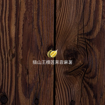
猫山王榴莲果蓉麻薯