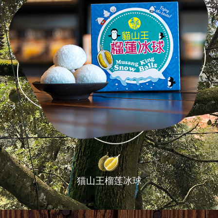
猫山王榴莲冰球