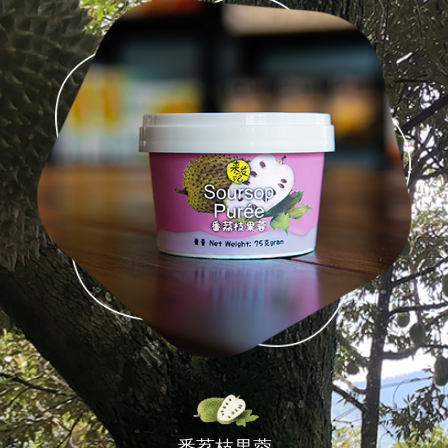
番荔枝果蓉