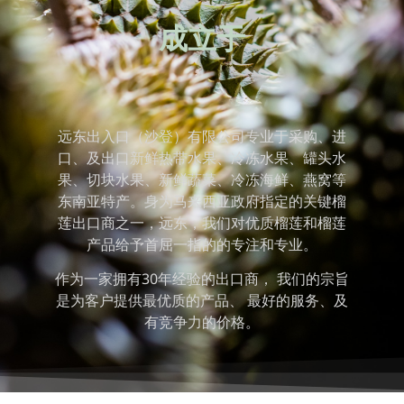
成立于
远东出入口（沙登）有限公司专业于采购、进
口、及出口新鲜热带水果、冷冻水果、罐头水
果、切块水果、新鲜蔬菜、冷冻海鲜、燕窝等
东南亚特产。身为马来西亚政府指定的关键榴
莲出口商之一，远东，我们对优质榴莲和榴莲
产品给予首屈一指的的专注和专业。
作为一家拥有30年经验的出口商，
我们的宗旨
是为客户提供最优质的产品、
最好的服务、及
有竞争力的价格。